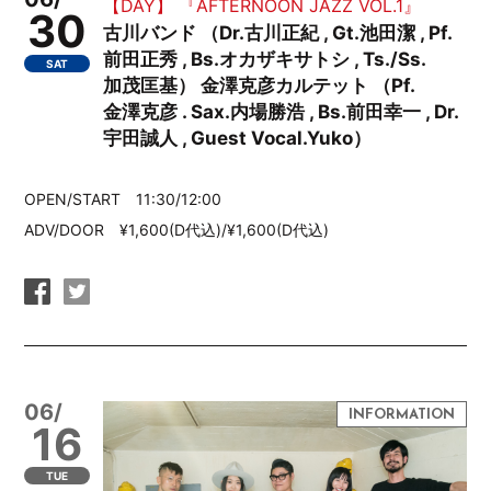
【DAY】 『AFTERNOON JAZZ VOL.1』
30
古川バンド （Dr.古川正紀 , Gt.池田潔 , Pf.
前田正秀 , Bs.オカザキサトシ , Ts./Ss.
SAT
加茂匡基） 金澤克彦カルテット （Pf.
金澤克彦 . Sax.内場勝浩 , Bs.前田幸一 , Dr.
宇田誠人 , Guest Vocal.Yuko）
OPEN/START 11:30/12:00
ADV/DOOR ¥1,600(D代込)/¥1,600(D代込)
06/
16
TUE