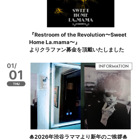
『Restroom of the Revolution〜Sweet
Home La.mama〜』
よりクラファン募金を頂戴いたしました
01/
01
THU
🎍2026年渋谷ラママより新年のご挨拶🎍