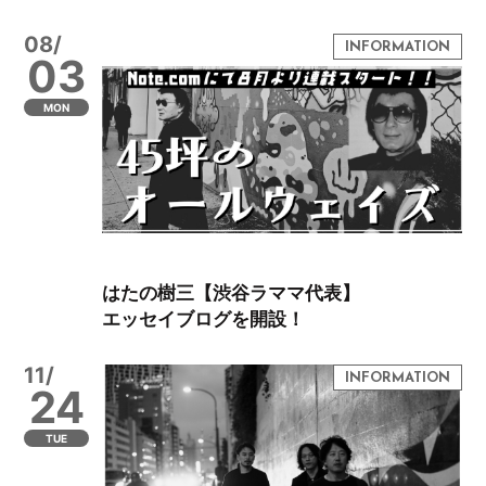
08/
03
MON
はたの樹三【渋谷ラママ代表】
エッセイブログを開設！
11/
24
TUE