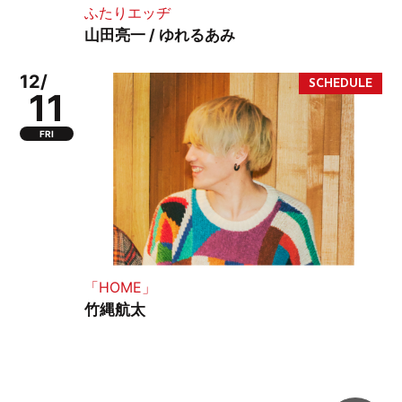
ふたりエッヂ
山田亮一 / ゆれるあみ
12/
11
FRI
「HOME」
竹縄航太