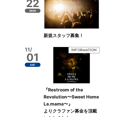
22
MON
新規スタッフ募集！
11/
01
SAT
『Restroom of the
Revolution〜Sweet Home
La.mama〜』
よりクラファン募金を頂戴