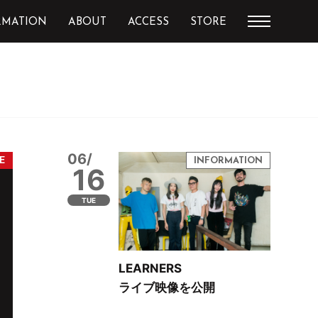
RMATION
ABOUT
ACCESS
STORE
06/
16
TUE
LEARNERS
ライブ映像を公開