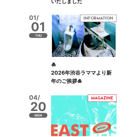
いたしました
01/
01
THU
🎍
2026年渋谷ラママより新
年のご挨拶🎍
04/
20
MON