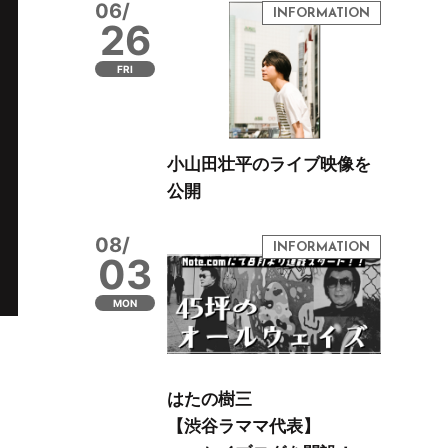
06/
26
FRI
小山田壮平のライブ映像を
公開
08/
03
MON
はたの樹三
【渋谷ラママ代表】