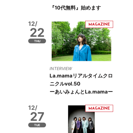
『10代無料』始めます
12/
22
THU
INTERVIEW
La.mamaリアルタイムクロ
ニクルvol.50
ーあいみょんとLa.mamaー
12/
27
TUE