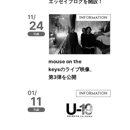
エッセイブログを開設！
11/
24
TUE
mouse on the
keysのライブ映像、
第3弾を公開
01/
11
TUE