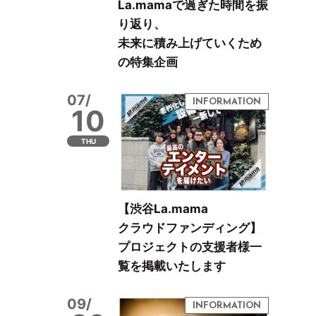
La.mamaで過ぎた時間を振
り返り、
未来に積み上げていくため
の特集企画
07/
10
THU
【渋谷La.mama
クラウドファンディング】
プロジェクトの支援者様一
覧を掲載いたします
09/