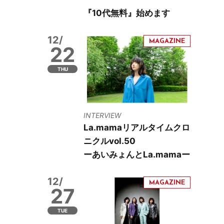
『10代無料』始めます
12/
22
THU
INTERVIEW
La.mamaリアルタイムクロ
ニクルvol.50
ーあいみょんとLa.mamaー
12/
27
TUE