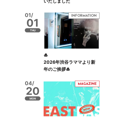
いたしました
01/
01
THU
🎍
2026年渋谷ラママより新
年のご挨拶🎍
04/
20
MON