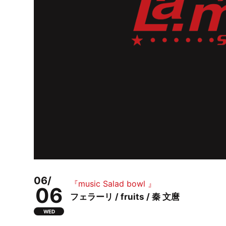
06/
『music Salad bowl 』
06
フェラーリ / fruits / 秦 文麿
WED