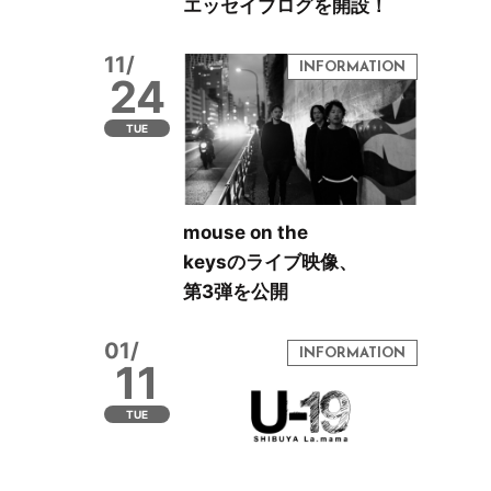
エッセイブログを開設！
11/
24
TUE
mouse on the
keysのライブ映像、
第3弾を公開
01/
11
TUE