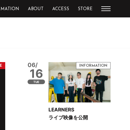
RMATION
ABOUT
ACCESS
STORE
06/
16
TUE
LEARNERS
ライブ映像を公開