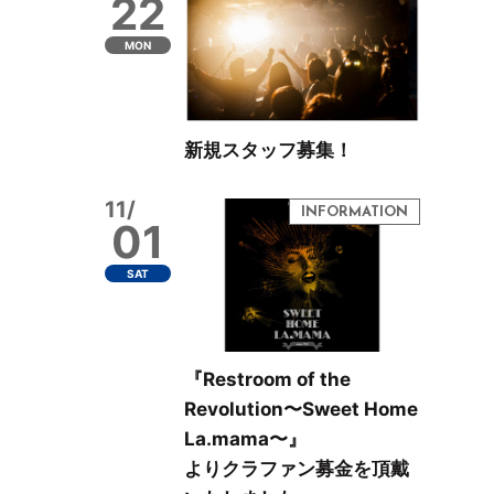
22
MON
新規スタッフ募集！
11/
01
SAT
『Restroom of the
Revolution〜Sweet Home
La.mama〜』
よりクラファン募金を頂戴