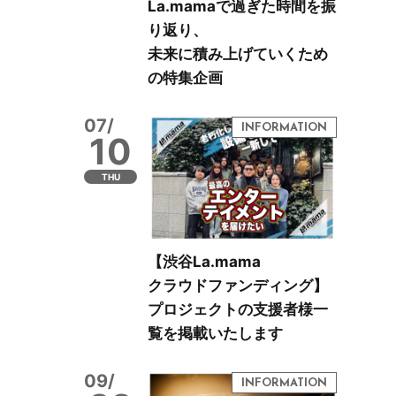
La.mamaで過ぎた時間を振
り返り、
未来に積み上げていくため
の特集企画
07/
10
THU
【渋谷La.mama
クラウドファンディング】
プロジェクトの支援者様一
覧を掲載いたします
09/