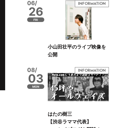
06/
26
FRI
小山田壮平のライブ映像を
公開
08/
03
MON
はたの樹三
【渋谷ラママ代表】