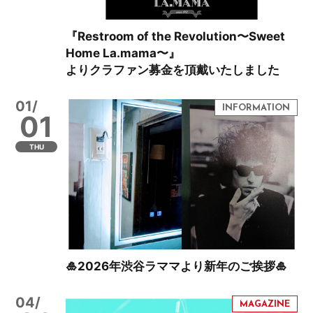
『Restroom of the Revolution〜Sweet
Home La.mama〜』
よりクラファン募金を頂戴いたしました
01/
01
THU
🎍2026年渋谷ラママより新年のご挨拶🎍
04/