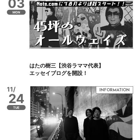
03
MON
はたの樹三【渋谷ラママ代表】
エッセイブログを開設！
11/
24
TUE