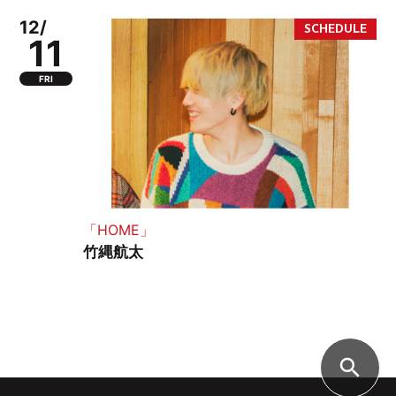
12/
11
FRI
「HOME」
竹縄航太
search