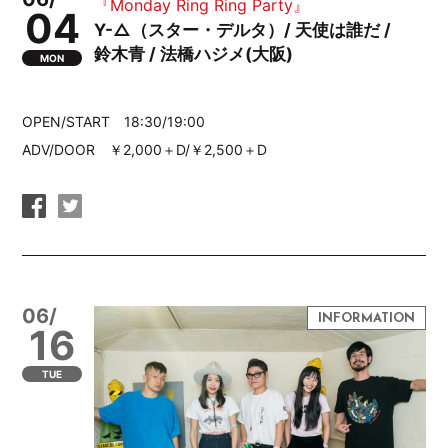
『Monday Ring Ring Party』
04
Y-△（スター・デルタ）/ 天使は誰だ /
鈴木青 / 法橋ハジメ(大阪)
MON
OPEN/START 18:30/19:00
ADV/DOOR ￥2,000＋D/￥2,500＋D
06/
16
TUE