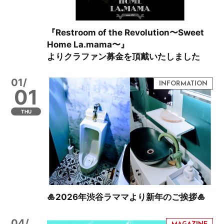
『Restroom of the Revolution〜Sweet
Home La.mama〜』
よりクラファン募金を頂戴いたしました
01/
01
THU
🎍2026年渋谷ラママより新年のご挨拶🎍
04/