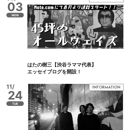
03
MON
はたの樹三【渋谷ラママ代表】
エッセイブログを開設！
11/
24
TUE