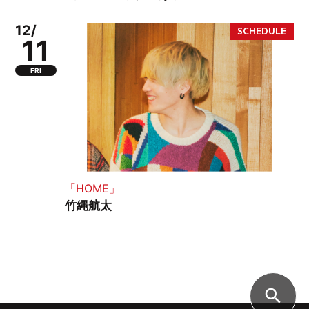
12/
11
FRI
「HOME」
竹縄航太
search