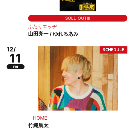
SOLD OUT!!!
ふたりエッヂ
山田亮一 / ゆれるあみ
12/
11
FRI
「HOME」
竹縄航太