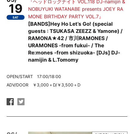
『ヘッドロックナイト VOL.118 DJ-namijin &
19
NOBUYUKI WATANABE presents JOEY RA
MONE BIRTHDAY PARTY VOL.7』
SAT
[BANDS]Hey Ho Let’s Go! (special
guests : TSUKASA ZEEZZ & Yamone) /
RAMONA★42 / 市川RAMONES /
URAMONES -from fukui- / The
Re:mones -from shizuoka- [DJs] DJ-
namijin & L.Tomomy
OPEN/START 17:00/18:00
ADV/DOOR ￥3,000＋D/￥3,500＋D