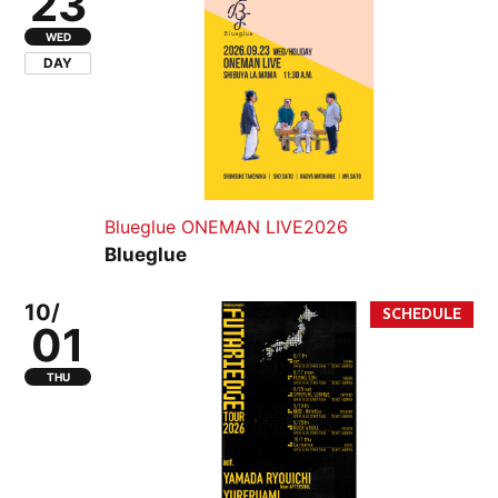
23
WED
DAY
Blueglue ONEMAN LIVE2026
Blueglue
10/
01
THU