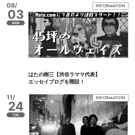
08/
03
MON
はたの樹三【渋谷ラママ代表】
エッセイブログを開設！
11/
24
TUE