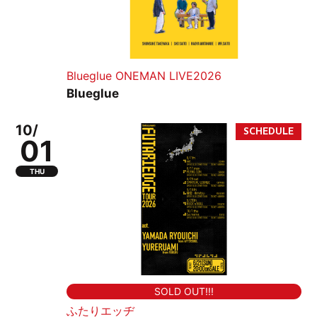
Blueglue ONEMAN LIVE2026
Blueglue
10/
01
THU
SOLD OUT!!!
ふたりエッヂ