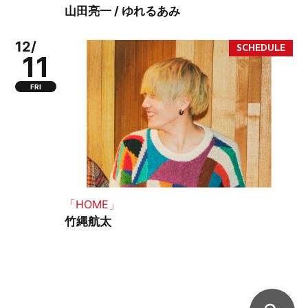
山田亮一 / ゆれるあみ
12/
11
FRI
「HOME」
竹縄航太