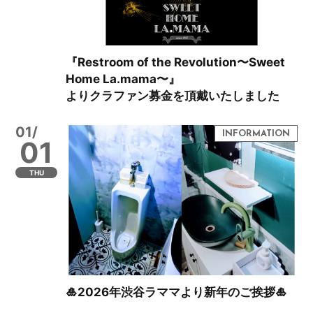
『Restroom of the Revolution〜Sweet
Home La.mama〜』
よりクラファン募金を頂戴いたしました
01/
01
THU
🎍2026年渋谷ラママより新年のご挨拶🎍