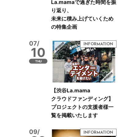
La.mamaで過ぎた時間を振
り返り、
未来に積み上げていくため
の特集企画
07/
10
THU
【渋谷La.mama
クラウドファンディング】
プロジェクトの支援者様一
覧を掲載いたします
09/