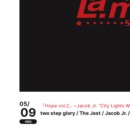
05/
『Hope vol.2』~Jacob Jr. “City Lights W
09
two step glory / The Jest / Jacob Jr.
WED