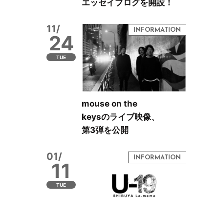
エッセイブログを開設！
11/
24
TUE
mouse on the
keysのライブ映像、
第3弾を公開
01/
11
TUE