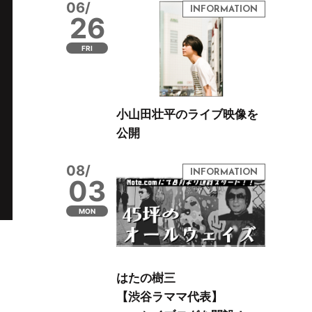
06/
26
FRI
小山田壮平のライブ映像を
公開
08/
03
MON
はたの樹三
【渋谷ラママ代表】