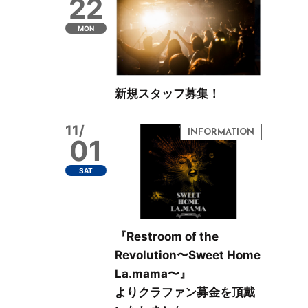
22
MON
新規スタッフ募集！
11/
01
SAT
『Restroom of the
Revolution〜Sweet Home
La.mama〜』
よりクラファン募金を頂戴