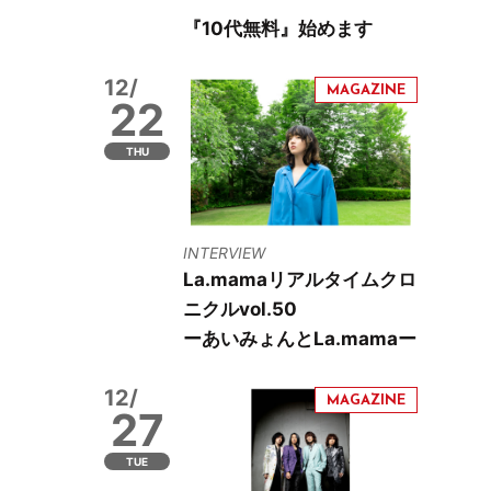
『10代無料』始めます
12/
22
THU
INTERVIEW
La.mamaリアルタイムクロ
ニクルvol.50
ーあいみょんとLa.mamaー
12/
27
TUE