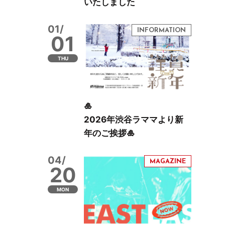
いたしました
01/
01
THU
🎍
2026年渋谷ラママより新
年のご挨拶🎍
04/
20
MON