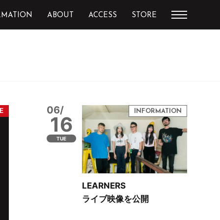
RMATION
ABOUT
ACCESS
STORE
06/
16
TUE
LEARNERS
ライブ映像を公開