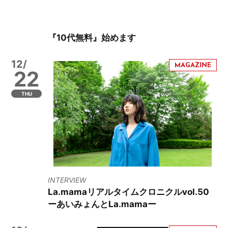
『10代無料』始めます
12/
22
THU
INTERVIEW
La.mamaリアルタイムクロニクルvol.50
ーあいみょんとLa.mamaー