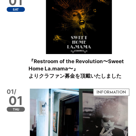
01
SAT
『Restroom of the Revolution〜Sweet
Home La.mama〜』
よりクラファン募金を頂戴いたしました
01/
01
THU