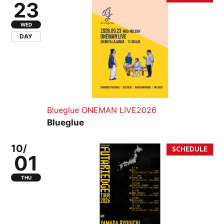
23
WED
DAY
Blueglue ONEMAN LIVE2026
Blueglue
10/
01
THU