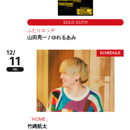
SOLD OUT!!!
ふたりエッヂ
山田亮一 / ゆれるあみ
12/
11
FRI
「HOME」
竹縄航太