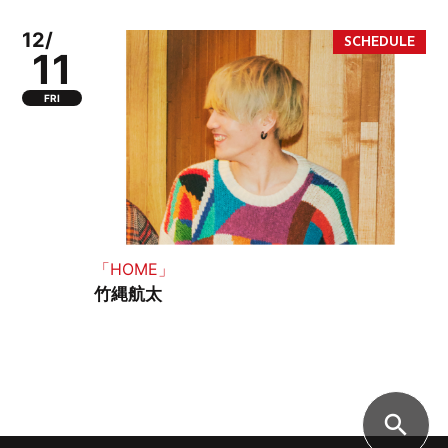
12/
11
FRI
「HOME」
竹縄航太
search