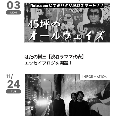
03
MON
はたの樹三【渋谷ラママ代表】
エッセイブログを開設！
11/
24
TUE