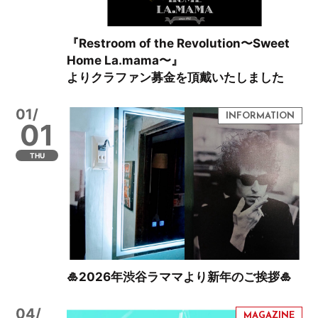
『Restroom of the Revolution〜Sweet
Home La.mama〜』
よりクラファン募金を頂戴いたしました
01/
01
THU
🎍2026年渋谷ラママより新年のご挨拶🎍
04/