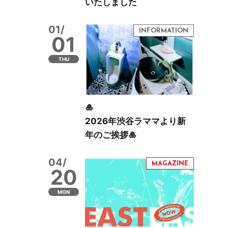
いたしました
01/
01
THU
🎍
2026年渋谷ラママより新
年のご挨拶🎍
04/
20
MON