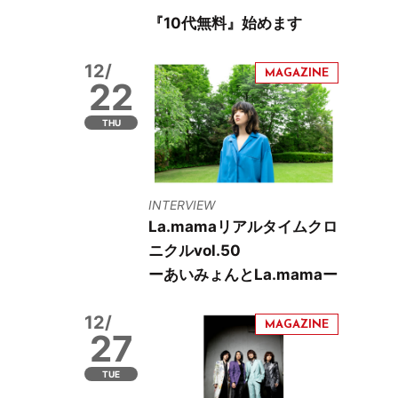
『10代無料』始めます
12/
22
THU
INTERVIEW
La.mamaリアルタイムクロ
ニクルvol.50
ーあいみょんとLa.mamaー
12/
27
TUE