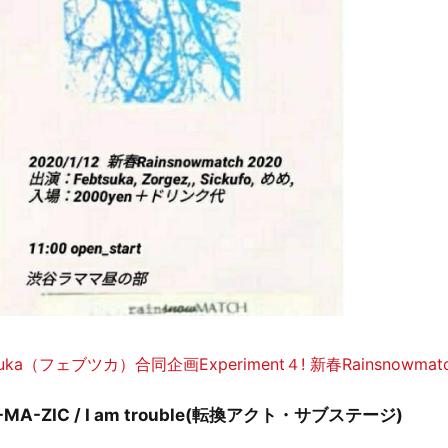
ka（フェブツカ）合同企画Experiment４! 新春Rainsnowmat
め / S-MA-ZIC / I am trouble(転換アクト・サブステージ)