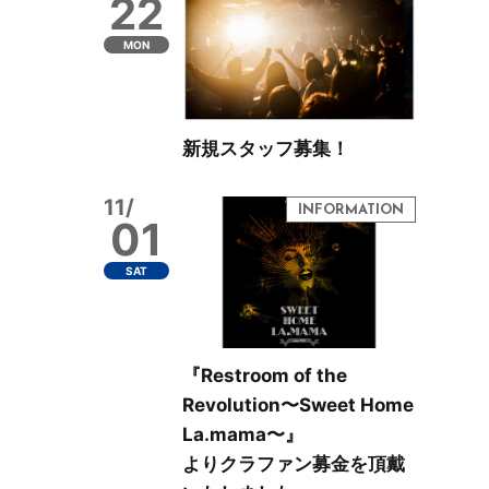
22
MON
新規スタッフ募集！
11/
01
SAT
『Restroom of the
Revolution〜Sweet Home
La.mama〜』
よりクラファン募金を頂戴