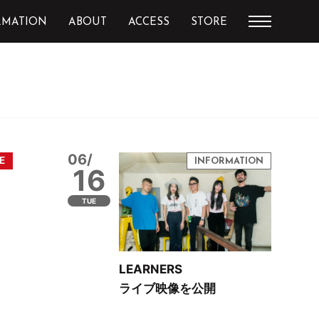
RMATION
ABOUT
ACCESS
STORE
06/
16
TUE
LEARNERS
ライブ映像を公開