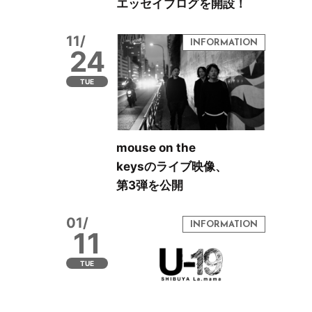
エッセイブログを開設！
11/
24
TUE
mouse on the
keysのライブ映像、
第3弾を公開
01/
11
TUE