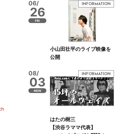
06/
26
FRI
小山田壮平のライブ映像を
公開
08/
03
MON
ch
はたの樹三
【渋谷ラママ代表】