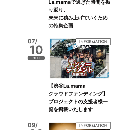
La.mamaで過ぎた時間を振
り返り、
未来に積み上げていくため
の特集企画
07/
10
THU
【渋谷La.mama
クラウドファンディング】
プロジェクトの支援者様一
覧を掲載いたします
09/