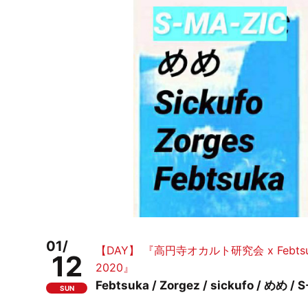
01/
【DAY】 『高円寺オカルト研究会 x Febtsu
12
2020』
Febtsuka / Zorgez / sickufo / め
SUN