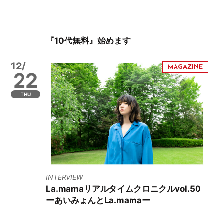
『10代無料』始めます
12/
22
THU
INTERVIEW
La.mamaリアルタイムクロニクルvol.50
ーあいみょんとLa.mamaー