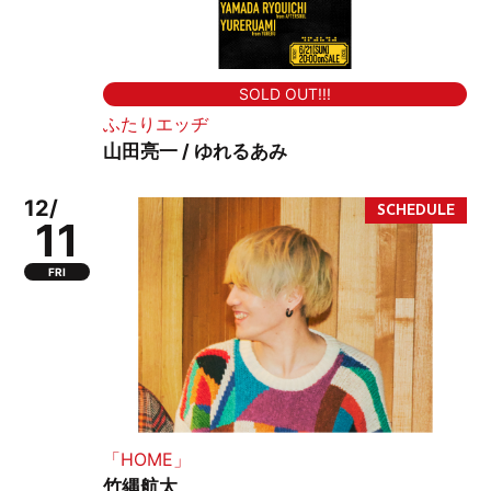
SOLD OUT!!!
ふたりエッヂ
山田亮一 / ゆれるあみ
12/
11
FRI
「HOME」
竹縄航太