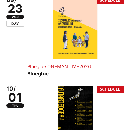
09/
23
WED
DAY
Blueglue ONEMAN LIVE2026
Blueglue
10/
01
THU