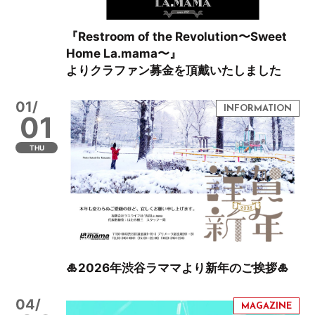
『Restroom of the Revolution〜Sweet
Home La.mama〜』
よりクラファン募金を頂戴いたしました
01/
01
THU
🎍2026年渋谷ラママより新年のご挨拶🎍
04/