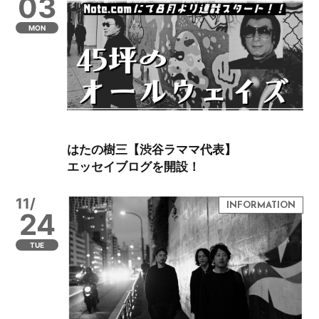
03
MON
はたの樹三【渋谷ラママ代表】
エッセイブログを開設！
11/
24
TUE