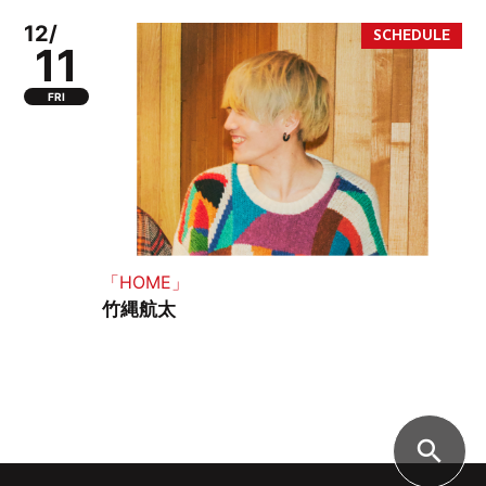
12/
11
FRI
「HOME」
竹縄航太
search