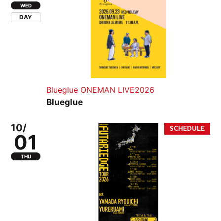
WED
DAY
Blueglue ONEMAN LIVE2026
Blueglue
10/
01
THU