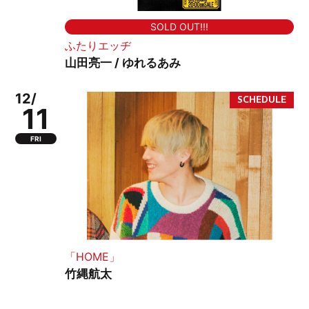
SOLD OUT!!!
ふたりエッヂ
山田亮一 / ゆれるあみ
12/
11
FRI
「HOME」
竹縄航太