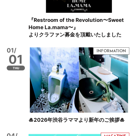
『Restroom of the Revolution〜Sweet
Home La.mama〜』
よりクラファン募金を頂戴いたしました
01/
01
THU
🎍2026年渋谷ラママより新年のご挨拶🎍
04/