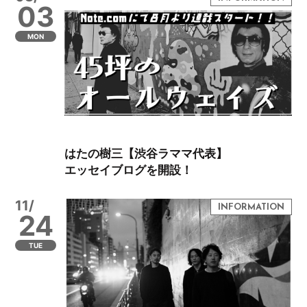
03
MON
はたの樹三【渋谷ラママ代表】
エッセイブログを開設！
11/
24
TUE