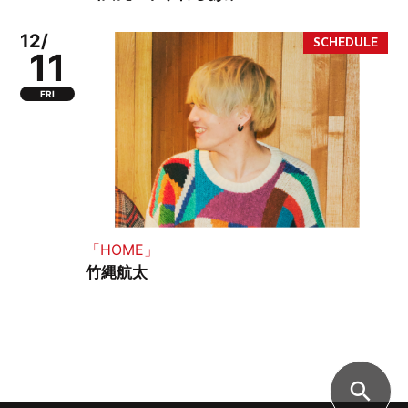
12/
11
FRI
「HOME」
竹縄航太
search