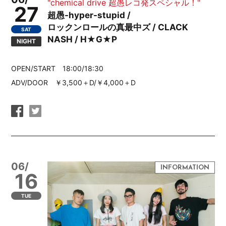
"chemical drive 超愚レコ発スペシャル！"
27
超愚-hyper-stupid /
ロックンロールの真最中ズ / CLACK
SAT
NASH / H★G★P
NIGHT
OPEN/START 18:00/18:30
ADV/DOOR ￥3,500＋D/￥4,000＋D
06/
16
TUE