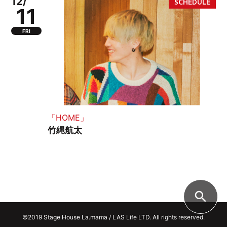
12/
11
FRI
「HOME」
竹縄航太
search
©2019 Stage House La.mama / LAS Life LTD. All rights reserved.