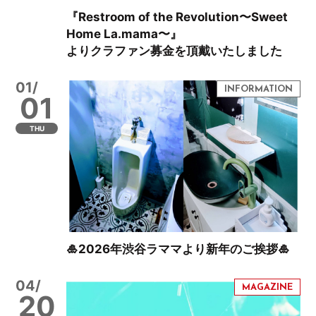
『Restroom of the Revolution〜Sweet
Home La.mama〜』
よりクラファン募金を頂戴いたしました
01/
01
THU
🎍2026年渋谷ラママより新年のご挨拶🎍
04/
20