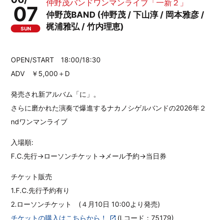
仲野茂バンドワンマンライブ「一新２」
07
仲野茂BAND (仲野茂 / 下山淳 / 岡本雅彦 /
梶浦雅弘 / 竹内理恵)
SUN
OPEN/START 18:00/18:30
ADV ￥5,000＋D
発売され新アルバム「に」。
さらに磨かれた演奏で爆進するナカノシゲルバンドの2026年２
ndワンマンライブ
入場順:
F.C.先行→ローソンチケット→メール予約→当日券
チケット販売
1.F.C.先行予約有り
2.ローソンチケット (４月10日 10:00より発売)
チケットの購入はこちらから！
(Lコード：75179)