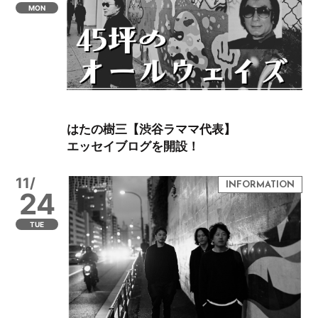
MON
はたの樹三【渋谷ラママ代表】
エッセイブログを開設！
11/
24
TUE