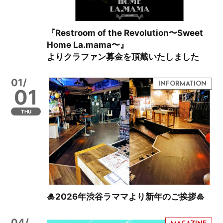
『Restroom of the Revolution〜Sweet
Home La.mama〜』
よりクラファン募金を頂戴いたしました
01/
01
THU
🎍2026年渋谷ラママより新年のご挨拶🎍
04/