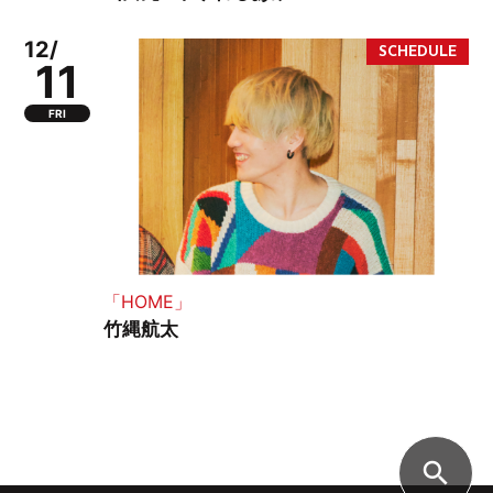
12/
11
FRI
「HOME」
竹縄航太
search