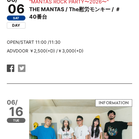
"MANTAS ROCK PARTY〜2026〜"
06
THE MANTAS / The慰労モンキー / ＃
40番台
SAT
DAY
OPEN/START 11:00 /11:30
ADVDOOR ￥2,500(+D) /￥3,000(+D)
06/
16
TUE