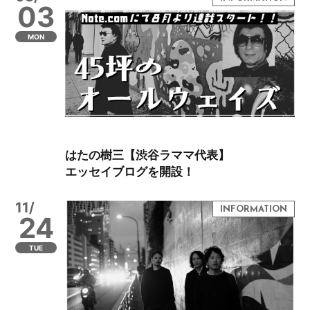
03
MON
はたの樹三【渋谷ラママ代表】
エッセイブログを開設！
11/
24
TUE