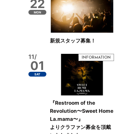
22
MON
新規スタッフ募集！
11/
01
SAT
『Restroom of the
Revolution〜Sweet Home
La.mama〜』
よりクラファン募金を頂戴