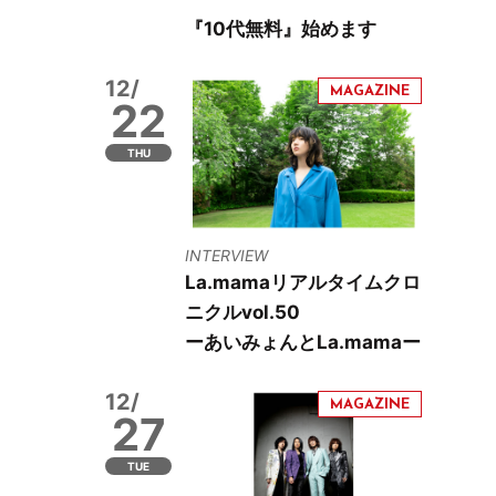
『10代無料』始めます
12/
22
THU
INTERVIEW
La.mamaリアルタイムクロ
ニクルvol.50
ーあいみょんとLa.mamaー
12/
27
TUE