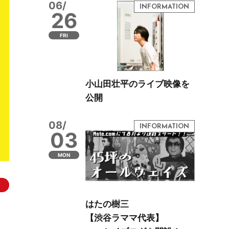
06/
26
FRI
小山田壮平のライブ映像を
公開
08/
03
MON
はたの樹三
【渋谷ラママ代表】