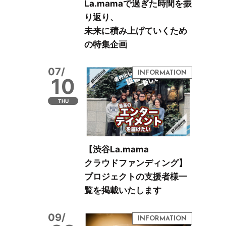
La.mamaで過ぎた時間を振
り返り、
未来に積み上げていくため
の特集企画
07/
10
THU
【渋谷La.mama
クラウドファンディング】
プロジェクトの支援者様一
覧を掲載いたします
09/