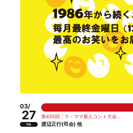
03/
27
第435回「ラ・ママ新人コント大会」
渡辺正行(司会) 他
FRI