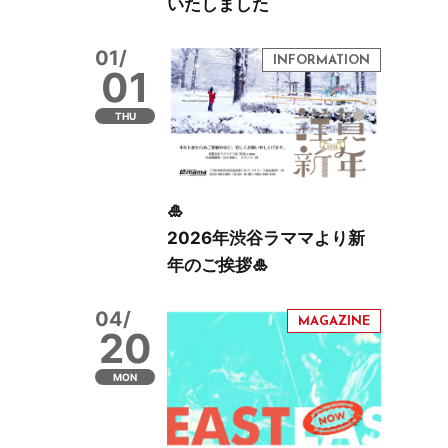
いたしました
01/
01
THU
🎍
2026年渋谷ラママより新
年のご挨拶🎍
04/
20
MON