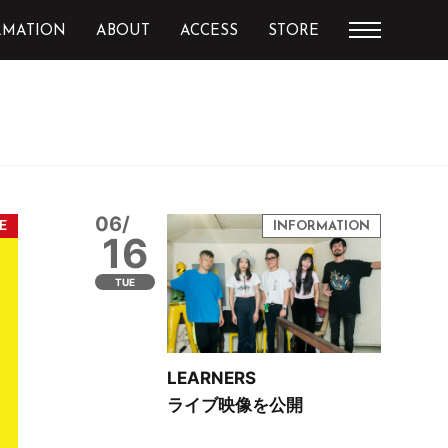
RMATION
ABOUT
ACCESS
STORE
06/
16
TUE
LEARNERS
ライブ映像を公開