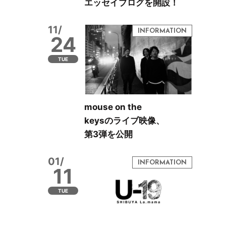
エッセイブログを開設！
11/
24
TUE
mouse on the
keysのライブ映像、
第3弾を公開
01/
11
TUE