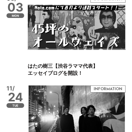
03
MON
はたの樹三【渋谷ラママ代表】
エッセイブログを開設！
11/
24
TUE