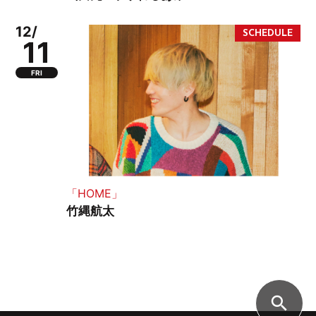
12/
11
FRI
「HOME」
竹縄航太
search