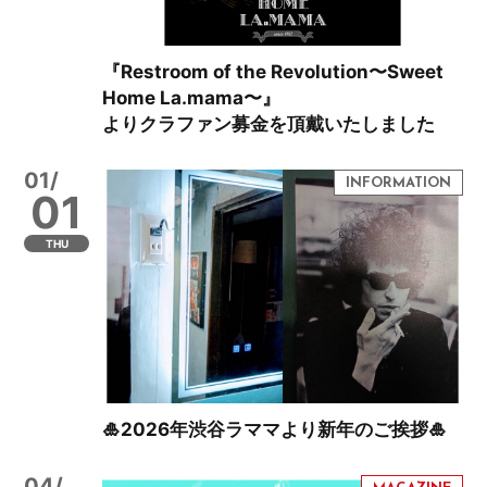
『Restroom of the Revolution〜Sweet
Home La.mama〜』
よりクラファン募金を頂戴いたしました
01/
01
THU
🎍2026年渋谷ラママより新年のご挨拶🎍
04/