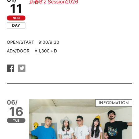
新春B'z Session2026
11
SUN
DAY
OPEN/START 9:00/9:30
ADV/DOOR ￥1,300＋D
06/
16
TUE