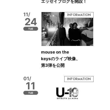
エッセイブログを開設！
11/
24
TUE
mouse on the
keysのライブ映像、
第3弾を公開
01/
11
TUE