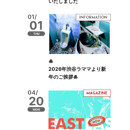
いたしました
01/
01
THU
🎍
2026年渋谷ラママより新
年のご挨拶🎍
04/
20
MON