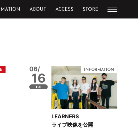
RMATION
ABOUT
ACCESS
STORE
06/
16
TUE
LEARNERS
ライブ映像を公開