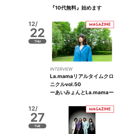
『10代無料』始めます
12/
22
THU
INTERVIEW
La.mamaリアルタイムクロ
ニクルvol.50
ーあいみょんとLa.mamaー
12/
27
TUE