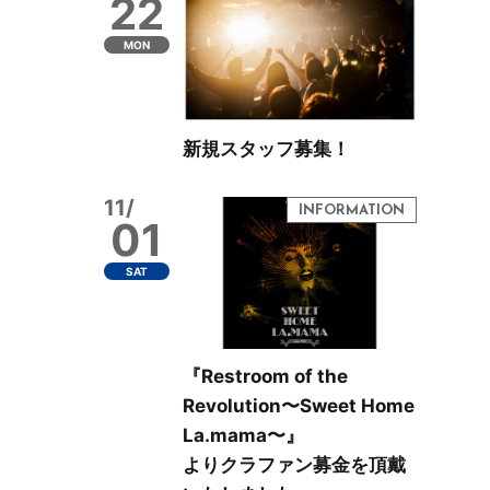
22
MON
新規スタッフ募集！
11/
01
SAT
『Restroom of the
Revolution〜Sweet Home
La.mama〜』
よりクラファン募金を頂戴