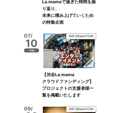
La.mamaで過ぎた時間を振
り返り、
未来に積み上げていくため
の特集企画
07/
10
THU
【渋谷La.mama
クラウドファンディング】
プロジェクトの支援者様一
覧を掲載いたします
09/