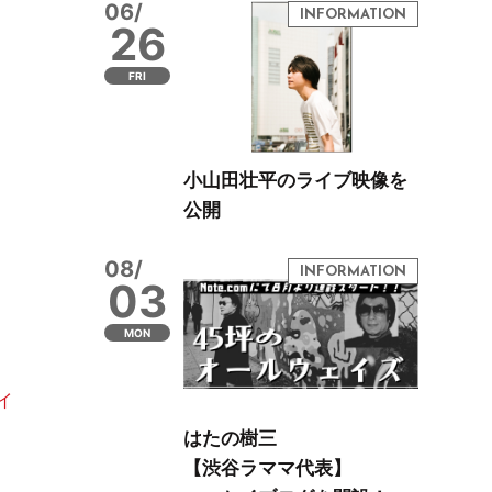
06/
26
FRI
小山田壮平のライブ映像を
公開
08/
03
MON
イ
はたの樹三
【渋谷ラママ代表】