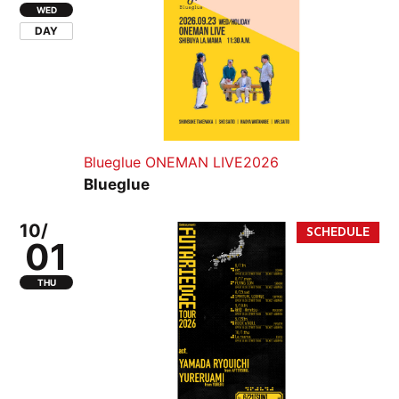
WED
DAY
Blueglue ONEMAN LIVE2026
Blueglue
10/
01
THU