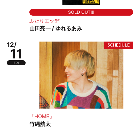
SOLD OUT!!!
ふたりエッヂ
山田亮一 / ゆれるあみ
12/
11
FRI
「HOME」
竹縄航太