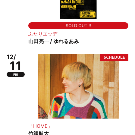
SOLD OUT!!!
ふたりエッヂ
山田亮一 / ゆれるあみ
12/
11
FRI
「HOME」
竹縄航太