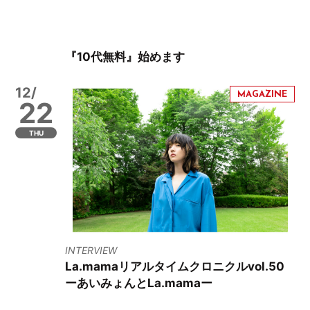
『10代無料』始めます
12/
22
THU
INTERVIEW
La.mamaリアルタイムクロニクルvol.50
ーあいみょんとLa.mamaー