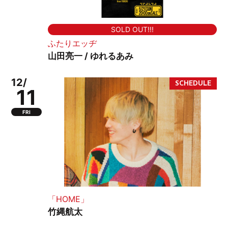
SOLD OUT!!!
ふたりエッヂ
山田亮一 / ゆれるあみ
12/
11
FRI
「HOME」
竹縄航太