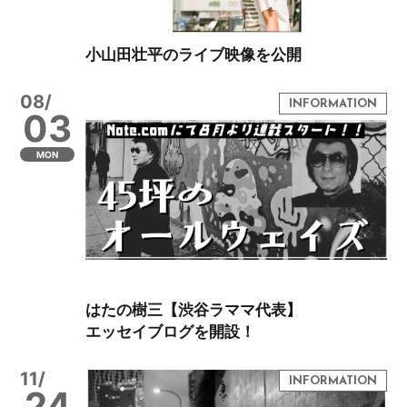
小山田壮平のライブ映像を公開
08/
03
MON
はたの樹三【渋谷ラママ代表】
エッセイブログを開設！
11/
24