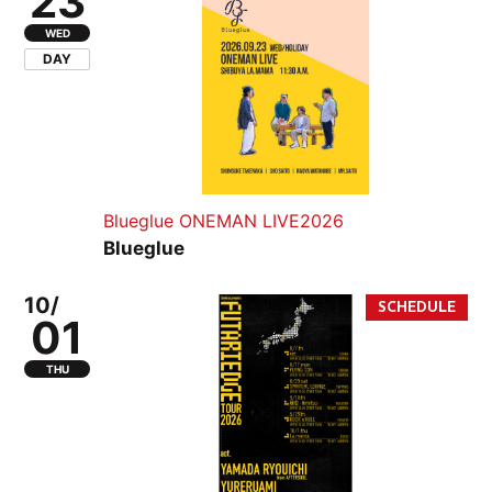
23
WED
DAY
Blueglue ONEMAN LIVE2026
Blueglue
10/
01
THU