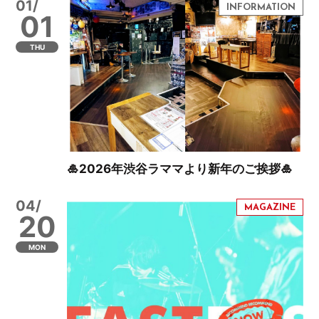
01/
01
THU
🎍2026年渋谷ラママより新年のご挨拶🎍
04/
20
MON