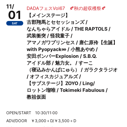
11/
DADAフェスVol67 🍂秋の超収穫祭🍂
01
【メインステージ】
古郡翔馬とセセッションズ /
SAT
なんちゃらアイドル / THE RAPTOLS /
武装衝突 / 怪我童子 /
アマノガワプリンセス / 唐仁原伶【生誕】
with Pyopyack∞ / 小熊あやめ /
安田ボンバーExplosion / S.B.Q.
アイドル部 / 魅力女。 / すーこ
（寝込みかんぱにゅら） / ガラクタラジオ
/ オフィスカジュアルズ /
【サブステージ】ZOYO / Ling/
ロットン瑠唯 / Tokimeki Fabulous /
教祖仮面
OPEN/START 10:30/11:00
ADV/DOOR ￥3,000＋D/￥3,500＋D