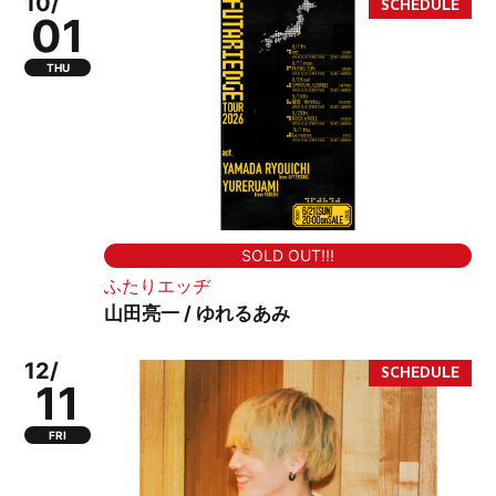
10/
01
THU
SOLD OUT!!!
ふたりエッヂ
山田亮一 / ゆれるあみ
12/
11
FRI