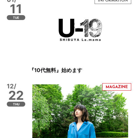
11
TUE
『10代無料』始めます
12/
22
THU