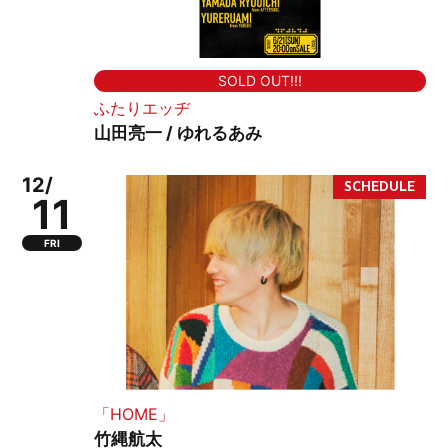
SOLD OUT!!!
ふたりエッヂ
山田亮一 / ゆれるあみ
12/
11
FRI
「HOME」
竹縄航太