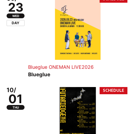
23
WED
DAY
Blueglue ONEMAN LIVE2026
Blueglue
10/
01
THU