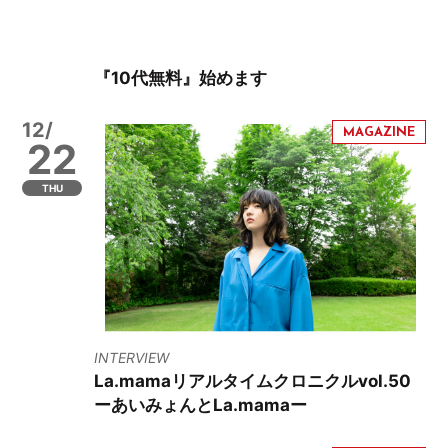
『10代無料』始めます
12/
22
THU
INTERVIEW
La.mamaリアルタイムクロニクルvol.50
ーあいみょんとLa.mamaー