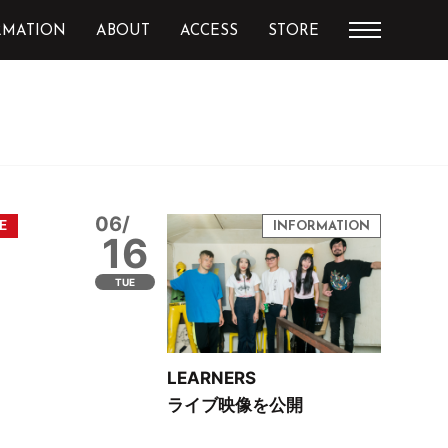
RMATION
ABOUT
ACCESS
STORE
06/
16
TUE
LEARNERS
ライブ映像を公開