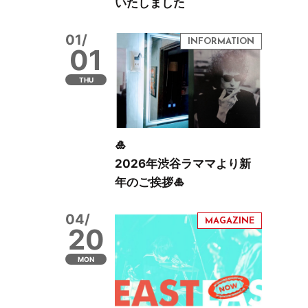
いたしました
01/
01
THU
🎍
2026年渋谷ラママより新
年のご挨拶🎍
04/
20
MON