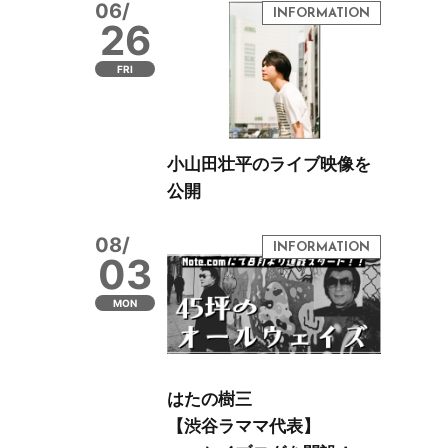
06/
26
FRI
小山田壮平のライブ映像を
公開
08/
03
MON
はたの樹三
【渋谷ラママ代表】