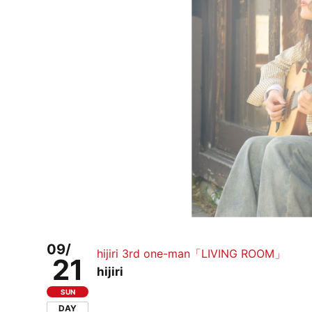
09/
hijiri 3rd one-man「LIVING ROOM」
21
hijiri
SUN
DAY