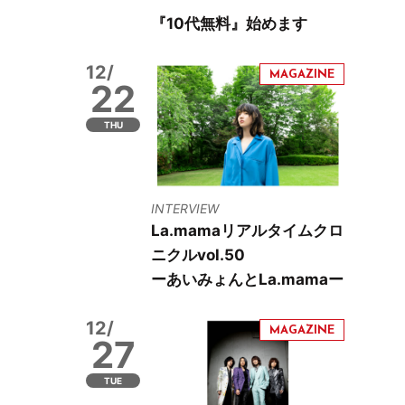
『10代無料』始めます
12/
22
THU
INTERVIEW
La.mamaリアルタイムクロ
ニクルvol.50
ーあいみょんとLa.mamaー
12/
27
TUE