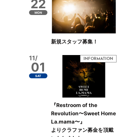
22
MON
新規スタッフ募集！
11/
01
SAT
『Restroom of the
Revolution〜Sweet Home
La.mama〜』
よりクラファン募金を頂戴