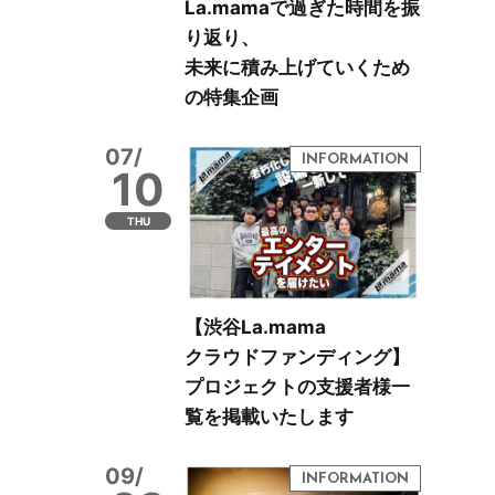
La.mamaで過ぎた時間を振
り返り、
未来に積み上げていくため
の特集企画
07/
10
THU
【渋谷La.mama
クラウドファンディング】
プロジェクトの支援者様一
覧を掲載いたします
09/