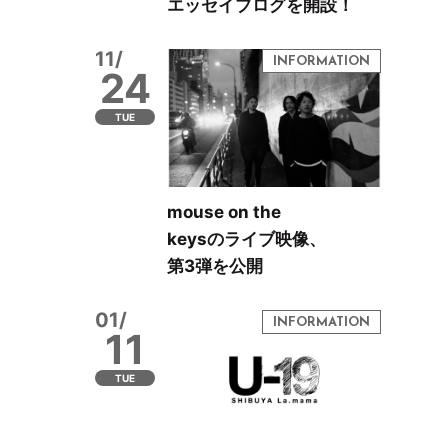
エッセイブログを開設！
11/
24
TUE
mouse on the
keysのライブ映像、
第3弾を公開
01/
11
TUE