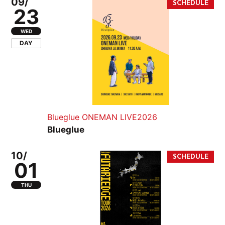
09/
23
WED
DAY
Blueglue ONEMAN LIVE2026
Blueglue
10/
01
THU