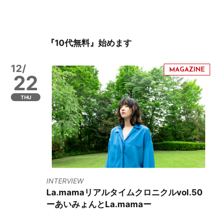
『10代無料』始めます
12/
22
THU
INTERVIEW
La.mamaリアルタイムクロニクルvol.50
ーあいみょんとLa.mamaー