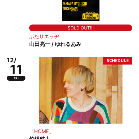
SOLD OUT!!!
ふたりエッヂ
山田亮一 / ゆれるあみ
12/
11
FRI
「HOME」