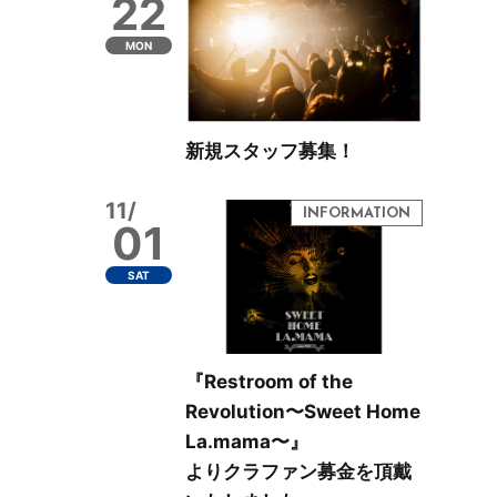
22
MON
新規スタッフ募集！
11/
01
SAT
『Restroom of the
Revolution〜Sweet Home
La.mama〜』
よりクラファン募金を頂戴