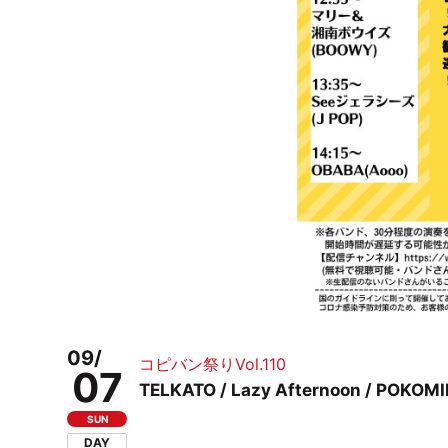
09/
コピバン祭りVol.110
07
TELKATO / Lazy Afternoon / P
SUN
DAY