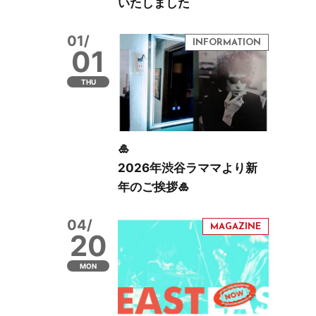
いたしました
01/
01
THU
🎍
2026年渋谷ラママより新
年のご挨拶🎍
04/
20
MON