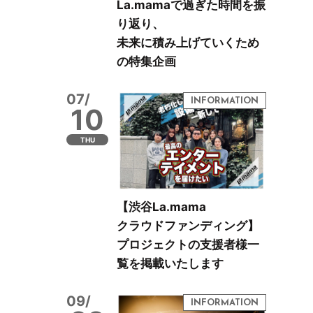
La.mamaで過ぎた時間を振
り返り、
未来に積み上げていくため
の特集企画
07/
10
THU
【渋谷La.mama
クラウドファンディング】
プロジェクトの支援者様一
覧を掲載いたします
09/