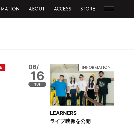
RMATION
ABOUT
ACCESS
STORE
06/
16
TUE
LEARNERS
ライブ映像を公開