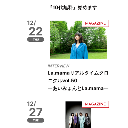
『10代無料』始めます
12/
22
THU
INTERVIEW
La.mamaリアルタイムクロ
ニクルvol.50
ーあいみょんとLa.mamaー
12/
27
TUE