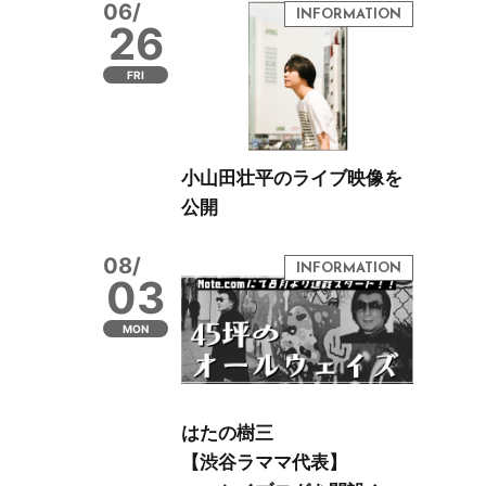
06/
26
FRI
小山田壮平のライブ映像を
公開
08/
03
MON
はたの樹三
【渋谷ラママ代表】