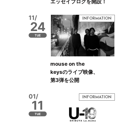
エッセイブログを開設！
11/
24
TUE
mouse on the
keysのライブ映像、
第3弾を公開
01/
11
TUE