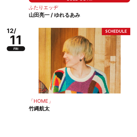
ふたりエッヂ
山田亮一 / ゆれるあみ
12/
11
FRI
「HOME」
竹縄航太