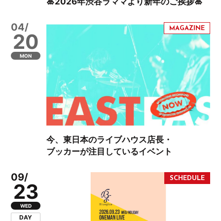
🎍2026年渋谷ラママより新年のご挨拶🎍
04/
20
MON
今、東日本のライブハウス店長・
ブッカーが注目しているイベント
09/
23
WED
DAY