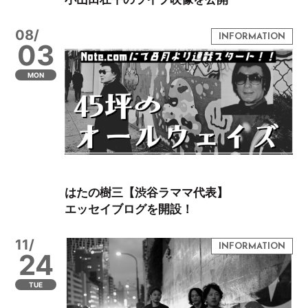
08/
03
MON
はたの樹三【渋谷ラママ代表】
エッセイブログを開設！
11/
24
TUE