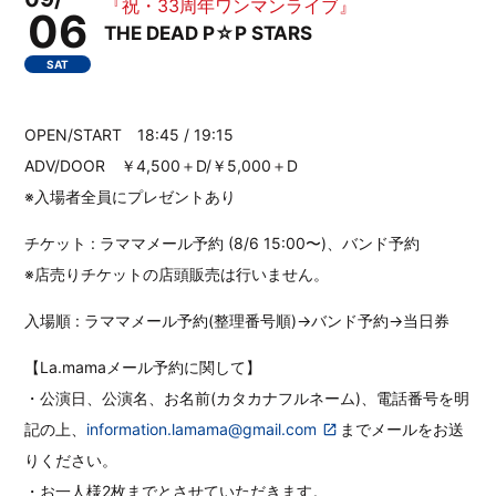
『祝・33周年ワンマンライブ』
06
THE DEAD P☆P STARS
SAT
OPEN/START 18:45 / 19:15
ADV/DOOR ￥4,500＋D/￥5,000＋D
※入場者全員にプレゼントあり
チケット : ラママメール予約 (8/6 15:00〜)、バンド予約
※店売りチケットの店頭販売は行いません。
入場順 : ラママメール予約(整理番号順)→バンド予約→当日券
【La.mamaメール予約に関して】
・公演日、公演名、お名前(カタカナフルネーム)、電話番号を明
記の上、
information.lamama@gmail.com
までメールをお送
りください。
・お一人様2枚までとさせていただきます。