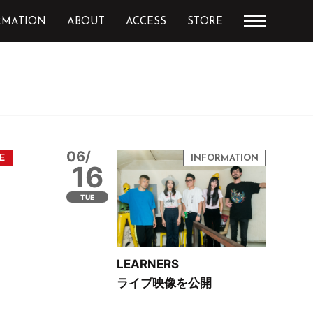
RMATION
ABOUT
ACCESS
STORE
06/
16
TUE
LEARNERS
ライブ映像を公開