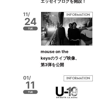
エッセイブログを開設！
11/
24
TUE
mouse on the
keysのライブ映像、
第3弾を公開
01/
11
TUE