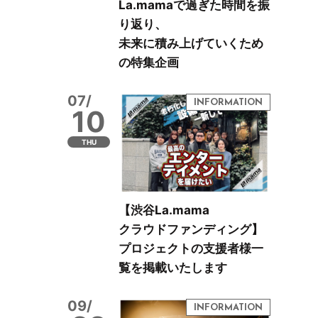
La.mamaで過ぎた時間を振
り返り、
未来に積み上げていくため
の特集企画
07/
10
THU
【渋谷La.mama
クラウドファンディング】
プロジェクトの支援者様一
覧を掲載いたします
09/