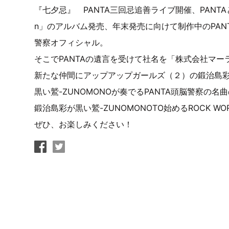
『七夕忌』 PANTA三回忌追善ライブ開催、PANTAと鈴木慶一
n」のアルバム発売、年末発売に向けて制作中のPAN
警察オフィシャル。
そこでPANTAの遺言を受けて社名を「株式会社マ
新たな仲間にアップアップガールズ（２）の鍛治島
黒い鷲-ZUNOMONOが奏でるPANTA頭脳警察の名
鍛治島彩が黒い鷲-ZUNOMONOTO始めるROCK WO
ぜひ、お楽しみください！