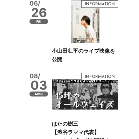
06/
26
FRI
小山田壮平のライブ映像を
公開
08/
03
MON
はたの樹三
【渋谷ラママ代表】