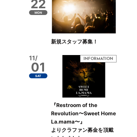
22
MON
新規スタッフ募集！
11/
01
SAT
『Restroom of the
Revolution〜Sweet Home
La.mama〜』
よりクラファン募金を頂戴