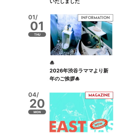
いたしました
01/
01
THU
🎍
2026年渋谷ラママより新
年のご挨拶🎍
04/
20
MON