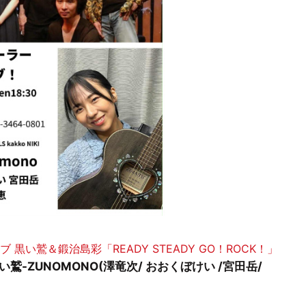
黒い鷲＆鍛治島彩「READY STEADY GO！ROCK！」
) / 黒い鷲-ZUNOMONO(澤竜次/ おおくぼけい /宮田岳/