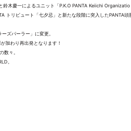
によるユニット「P.K.O PANTA Keiichi Organizatio
TA トリビュート「七夕忌」と新たな段階に突入したPANTA頭
ーラーズパーラー」に変更。
彩が加わり再出発となります！
曲の数々。
RLD。