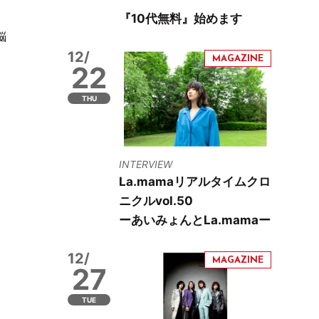
『10代無料』始めます
脳
12/
22
THU
INTERVIEW
La.mamaリアルタイムクロ
ニクルvol.50
ーあいみょんとLa.mamaー
12/
27
TUE