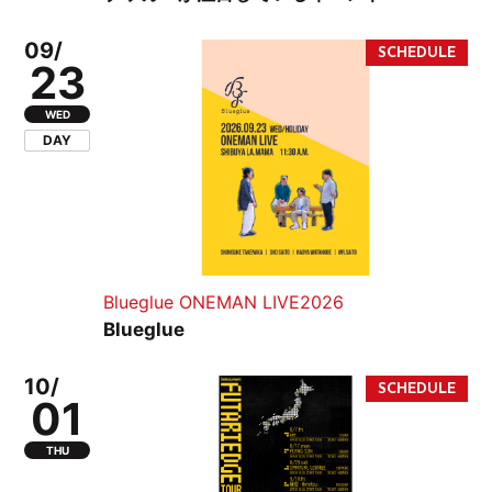
09/
23
WED
DAY
Blueglue ONEMAN LIVE2026
Blueglue
10/
01
THU