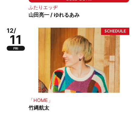
ふたりエッヂ
山田亮一 / ゆれるあみ
12/
11
FRI
「HOME」
竹縄航太