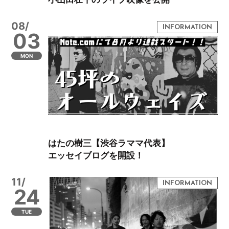
08/
03
MON
はたの樹三【渋谷ラママ代表】
エッセイブログを開設！
11/
24
TUE