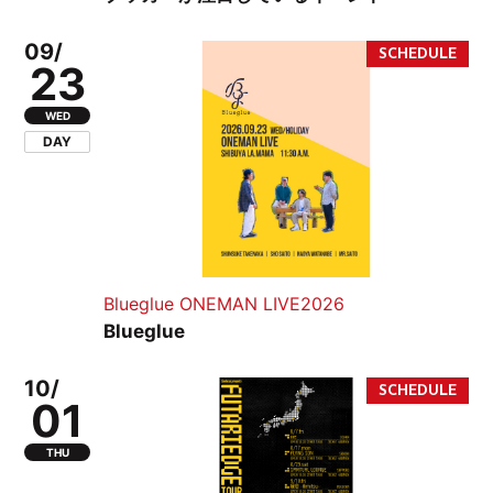
09/
23
WED
DAY
Blueglue ONEMAN LIVE2026
Blueglue
10/
01
THU