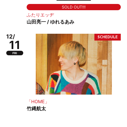
SOLD OUT!!!
ふたりエッヂ
山田亮一 / ゆれるあみ
12/
11
FRI
「HOME」
竹縄航太