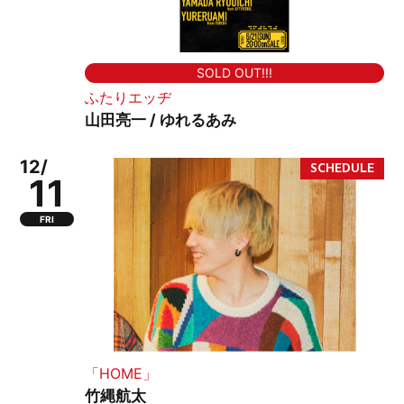
SOLD OUT!!!
ふたりエッヂ
山田亮一 / ゆれるあみ
12/
11
FRI
「HOME」
竹縄航太