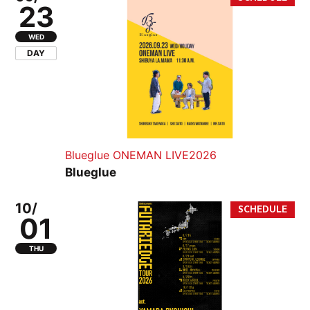
23
WED
DAY
Blueglue ONEMAN LIVE2026
Blueglue
10/
01
THU