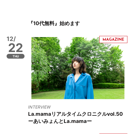
『10代無料』始めます
12/
22
THU
INTERVIEW
La.mamaリアルタイムクロニクルvol.50
ーあいみょんとLa.mamaー