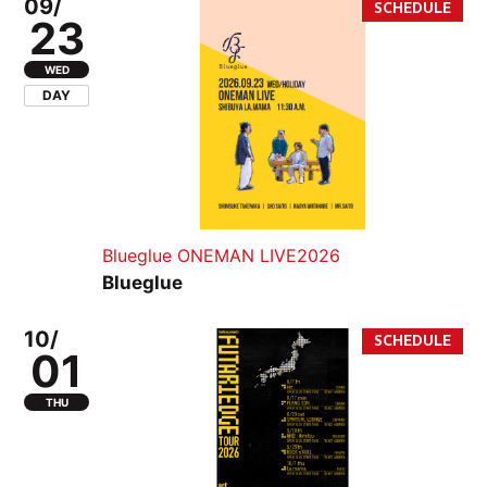
09/
23
WED
DAY
Blueglue ONEMAN LIVE2026
Blueglue
10/
01
THU