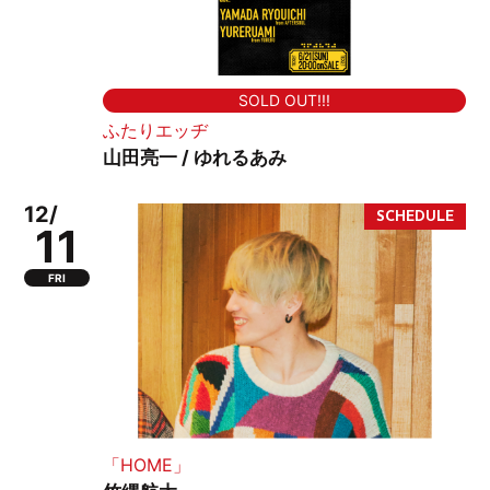
SOLD OUT!!!
ふたりエッヂ
山田亮一 / ゆれるあみ
12/
11
FRI
「HOME」