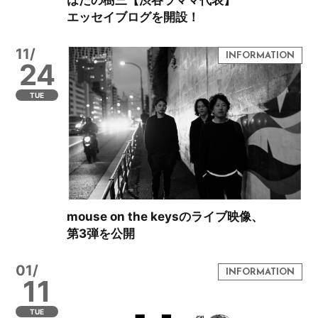
はたの樹三【渋谷ラママ代表】
エッセイブログを開設！
11/
24
TUE
mouse on the keysのライブ映像、
第3弾を公開
01/
11
TUE