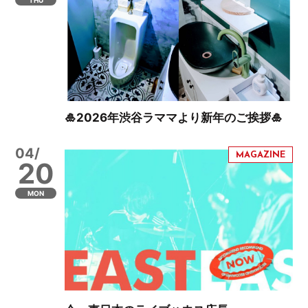
🎍2026年渋谷ラママより新年のご挨拶🎍
04/
20
MON