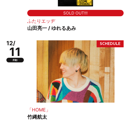
SOLD OUT!!!
ふたりエッヂ
山田亮一 / ゆれるあみ
12/
11
FRI
「HOME」
竹縄航太