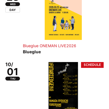
WED
DAY
Blueglue ONEMAN LIVE2026
Blueglue
10/
01
THU