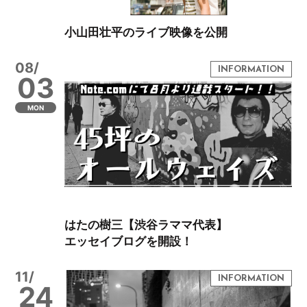
小山田壮平のライブ映像を公開
08/
03
MON
はたの樹三【渋谷ラママ代表】
エッセイブログを開設！
11/
24