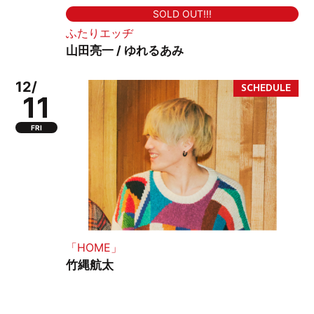
SOLD OUT!!!
ふたりエッヂ
山田亮一 / ゆれるあみ
12/
11
FRI
「HOME」
竹縄航太