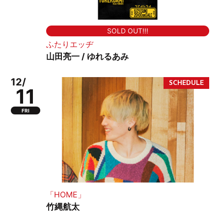
SOLD OUT!!!
ふたりエッヂ
山田亮一 / ゆれるあみ
12/
11
FRI
「HOME」
竹縄航太