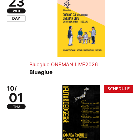
23
WED
DAY
Blueglue ONEMAN LIVE2026
Blueglue
10/
01
THU