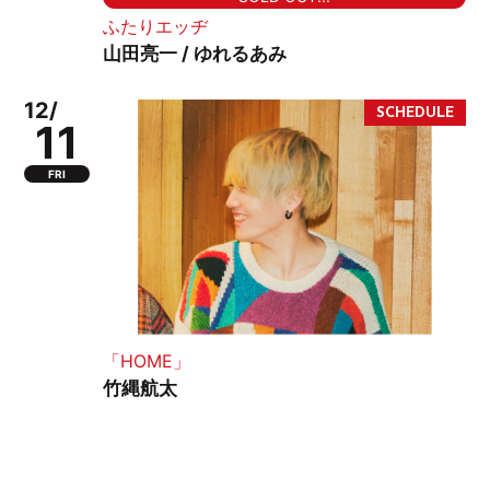
ふたりエッヂ
山田亮一 / ゆれるあみ
12/
11
FRI
「HOME」
竹縄航太