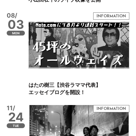
08/
03
MON
はたの樹三【渋谷ラママ代表】
エッセイブログを開設！
11/
24
TUE