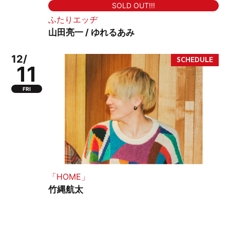
SOLD OUT!!!
ふたりエッヂ
山田亮一 / ゆれるあみ
12/
11
FRI
「HOME」
竹縄航太