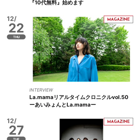
『10代無料』始めます
12/
22
THU
INTERVIEW
La.mamaリアルタイムクロニクルvol.50
ーあいみょんとLa.mamaー
12/
27
TUE