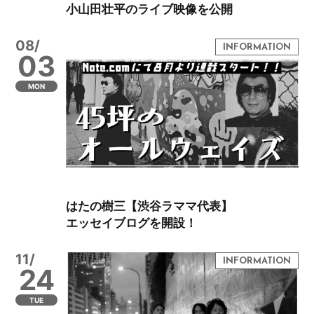
小山田壮平のライブ映像を公開
08/
03
MON
はたの樹三【渋谷ラママ代表】
エッセイブログを開設！
11/
24
TUE