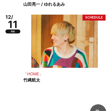
山田亮一 / ゆれるあみ
12/
11
FRI
「HOME」
竹縄航太