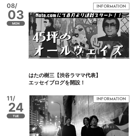
08/
03
MON
はたの樹三【渋谷ラママ代表】
エッセイブログを開設！
11/
24
TUE