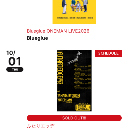
Blueglue ONEMAN LIVE2026
Blueglue
10/
01
THU
SOLD OUT!!!
ふたりエッヂ