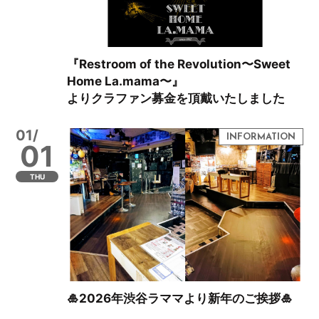
『Restroom of the Revolution〜Sweet
Home La.mama〜』
よりクラファン募金を頂戴いたしました
01/
01
THU
🎍2026年渋谷ラママより新年のご挨拶🎍