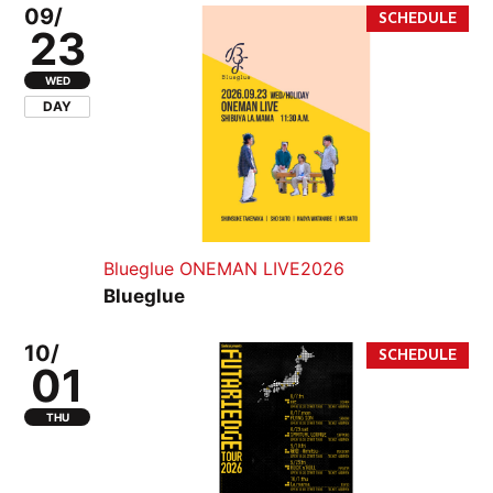
09/
23
WED
DAY
Blueglue ONEMAN LIVE2026
Blueglue
10/
01
THU