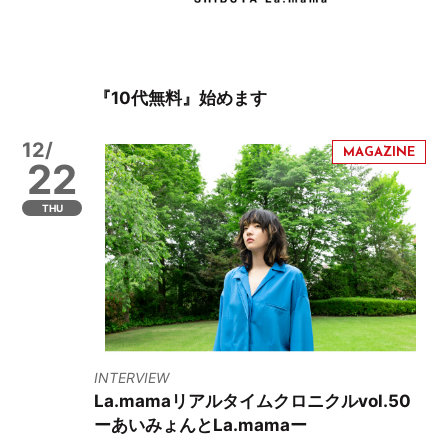
『10代無料』始めます
12/
22
THU
INTERVIEW
La.mamaリアルタイムクロニクルvol.50
ーあいみょんとLa.mamaー