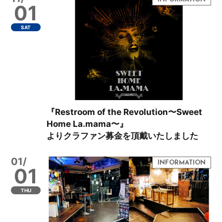
01
SAT
『Restroom of the Revolution〜Sweet
Home La.mama〜』
よりクラファン募金を頂戴いたしました
01/
01
THU