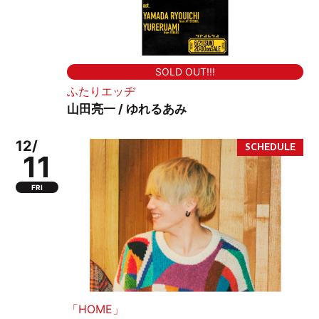
SOLD OUT!!!
ふたりエッヂ
山田亮一 / ゆれるあみ
12/
11
FRI
「HOME」