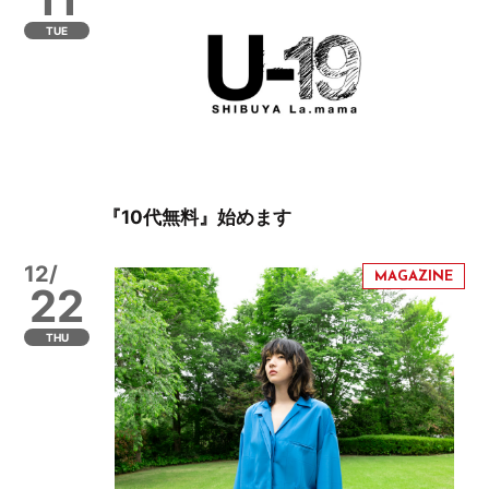
TUE
『10代無料』始めます
12/
22
THU