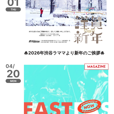
01
THU
🎍2026年渋谷ラママより新年のご挨拶🎍
04/
20
MON