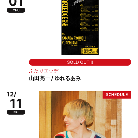
01
THU
SOLD OUT!!!
ふたりエッヂ
山田亮一 / ゆれるあみ
12/
11
FRI