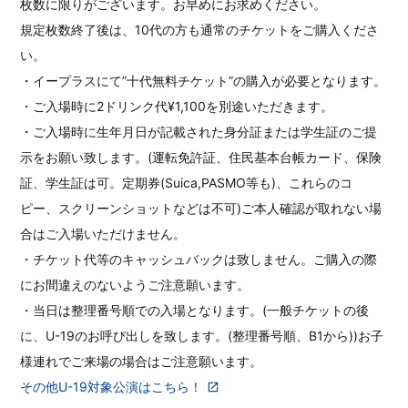
枚数に限りがございます。お早めにお求めください。
規定枚数終了後は、10代の方も通常のチケットをご購入くださ
い。
・イープラスにて”十代無料チケット”の購入が必要となります。
・ご入場時に2ドリンク代¥1,100を別途いただきます。
・ご入場時に生年月日が記載された身分証または学生証のご提
示をお願い致します。(運転免許証、住民基本台帳カード、保険
証、学生証は可。定期券(Suica,PASMO等も)、これらのコ
ピー、スクリーンショットなどは不可)ご本人確認が取れない場
合はご入場いただけません。
・チケット代等のキャッシュバックは致しません。ご購入の際
にお間違えのないようご注意願います。
・当日は整理番号順での入場となります。(一般チケットの後
に、U-19のお呼び出しを致します。(整理番号順、B1から))お子
様連れでご来場の場合はご注意願います。
その他U-19対象公演はこちら！