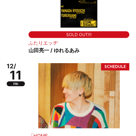
SOLD OUT!!!
ふたりエッヂ
山田亮一 / ゆれるあみ
12/
11
FRI
「HOME」