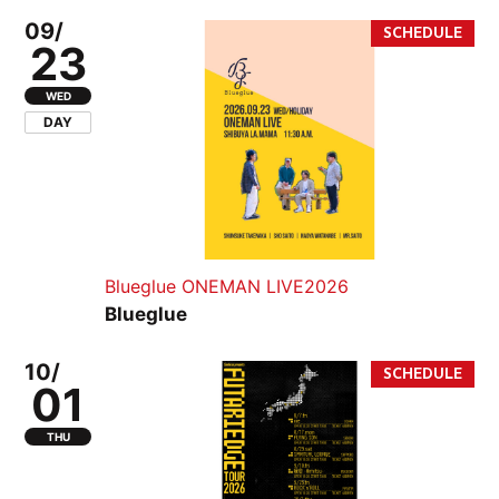
09/
23
WED
DAY
Blueglue ONEMAN LIVE2026
Blueglue
10/
01
THU