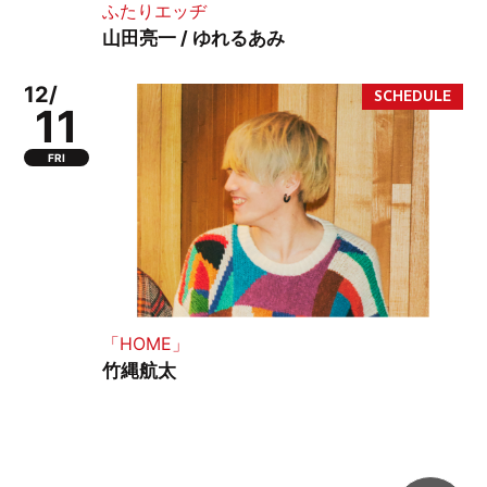
ふたりエッヂ
山田亮一 / ゆれるあみ
12/
11
FRI
「HOME」
竹縄航太