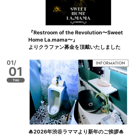
『Restroom of the Revolution〜Sweet
Home La.mama〜』
よりクラファン募金を頂戴いたしました
01/
01
THU
🎍2026年渋谷ラママより新年のご挨拶🎍