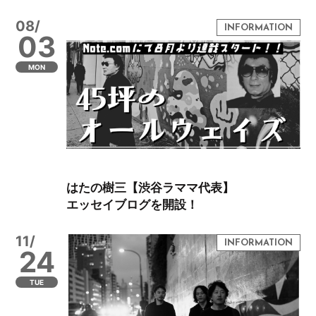
08/
03
MON
はたの樹三【渋谷ラママ代表】
エッセイブログを開設！
11/
24
TUE