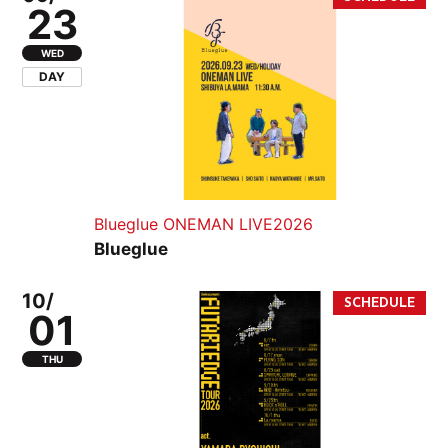
23
WED
DAY
Blueglue ONEMAN LIVE2026
Blueglue
10/
01
THU