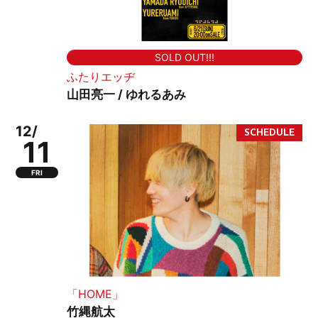
SOLD OUT!!!
ふたりエッヂ
山田亮一 / ゆれるあみ
12/
11
FRI
「HOME」
竹縄航太