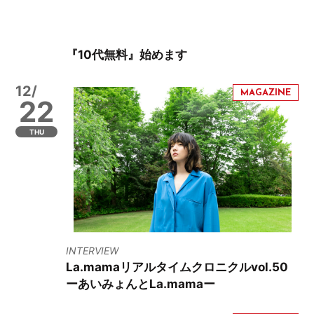
『10代無料』始めます
12/
22
THU
INTERVIEW
La.mamaリアルタイムクロニクルvol.50
ーあいみょんとLa.mamaー