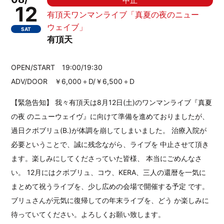
中止
12
有頂天ワンマンライブ「真夏の夜のニュー
ウェイブ」
SAT
有頂天
OPEN/START 19:00/19:30
ADV/DOOR ￥6,000＋D/￥6,500＋D
【緊急告知】 我々有頂天は8月12日(土)のワンマンライブ『真夏
の夜 のニューウェイヴ』に向けて準備を進めておりましたが、
過日クボブリュ(B.)が体調を崩してしまいました。 治療入院が
必要ということで、誠に残念ながら、ライブを 中止させて頂き
ます。楽しみにしてくださっていた皆様、 本当にごめんなさ
い。 12月にはクボブリュ、コウ、KERA、三人の還暦を一気に
まとめて祝うライブを、少し広めの会場で開催する予定 です。
ブリュさんが元気に復帰しての年末ライブを、どう か楽しみに
待っていてください。よろしくお願い致します。