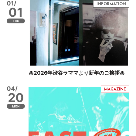
01/
01
THU
🎍2026年渋谷ラママより新年のご挨拶🎍
04/
20
MON