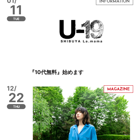
01/
11
TUE
『10代無料』始めます
12/
22
THU