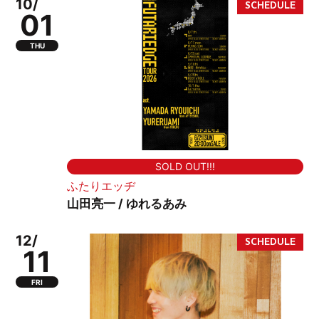
10/
01
THU
SOLD OUT!!!
ふたりエッヂ
山田亮一 / ゆれるあみ
12/
11
FRI