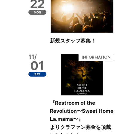
22
MON
新規スタッフ募集！
11/
01
SAT
『Restroom of the
Revolution〜Sweet Home
La.mama〜』
よりクラファン募金を頂戴