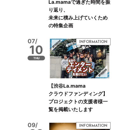
La.mamaで過ぎた時間を振
り返り、
未来に積み上げていくため
の特集企画
07/
10
THU
【渋谷La.mama
クラウドファンディング】
プロジェクトの支援者様一
覧を掲載いたします
09/