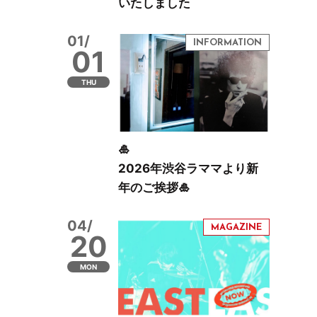
いたしました
01/
01
THU
🎍
2026年渋谷ラママより新
年のご挨拶🎍
04/
20
MON