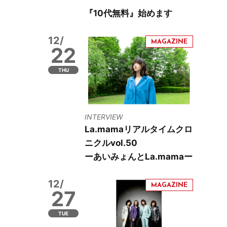
『10代無料』始めます
12/
22
THU
INTERVIEW
La.mamaリアルタイムクロ
ニクルvol.50
ーあいみょんとLa.mamaー
12/
27
TUE