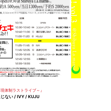
⇄リアクト現体制ラストライブ～』
い / IVY / KUJU