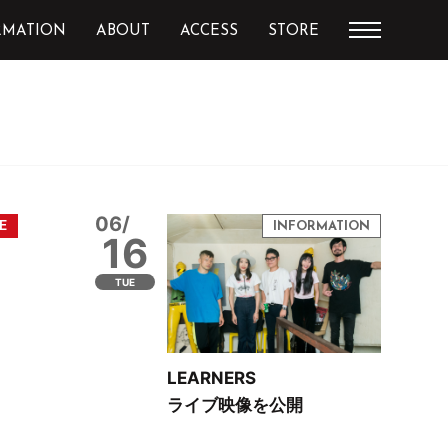
RMATION
ABOUT
ACCESS
STORE
06/
16
TUE
LEARNERS
ライブ映像を公開