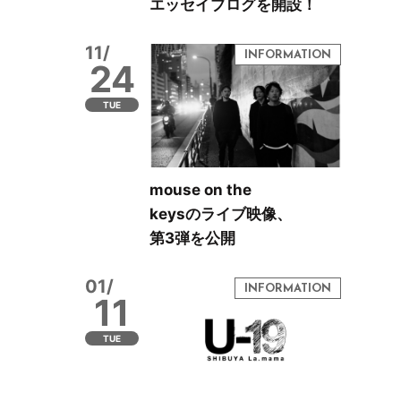
エッセイブログを開設！
11/
24
TUE
mouse on the
keysのライブ映像、
第3弾を公開
01/
11
TUE