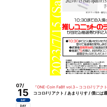
07/
『ONE-Coin FaB!! vol.3～ココロ
15
ココロ⇄リアクト / あまりりす / 僕には通じな
SAT
DAY