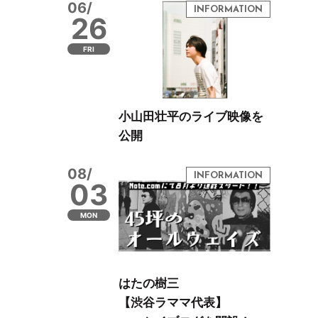
06/
26
FRI
小山田壮平のライブ映像を
公開
08/
03
MON
はたの樹三
【渋谷ラママ代表】